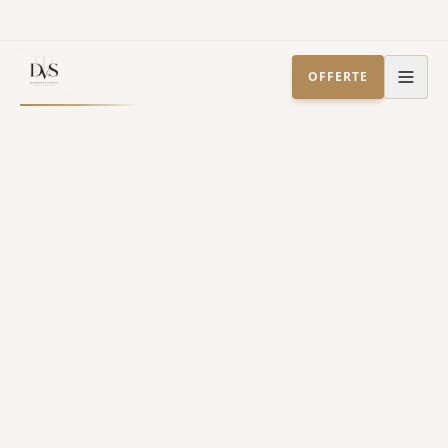
OFFERTE
Home
Werkgebied
/
/
Stalen deuren
Wassenaar