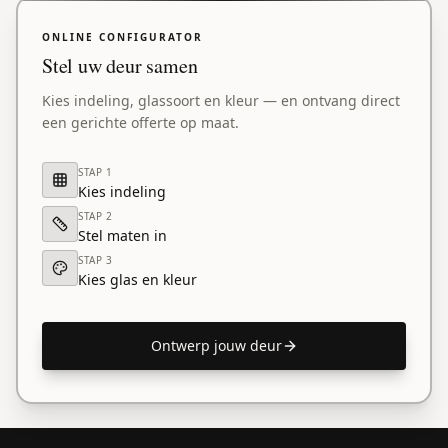
ONLINE CONFIGURATOR
Stel uw deur samen
Kies indeling, glassoort en kleur — en ontvang direct
een gerichte offerte op maat.
STAP
1
Kies indeling
STAP
2
Stel maten in
STAP
3
Kies glas en kleur
Ontwerp jouw deur