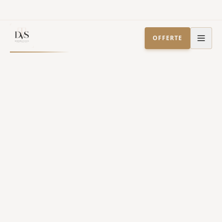
OFFERTE
Home
Werkgebied
/
/
Stalen deuren
Zoetermeer